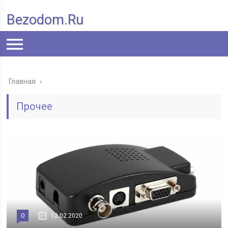
Bezodom.ru
Главная
›
Прочее
0
12.02.2020