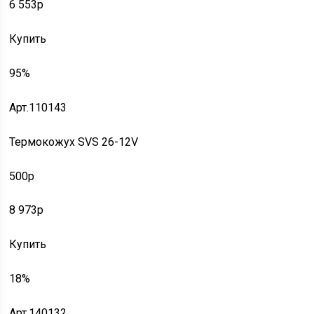
6 553p
Купить
95%
Арт.110143
Термокожух SVS 26-12V
500p
8 973p
Купить
18%
Арт.140132