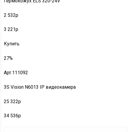
Гермокожух ELS 320-24V
2 532p
3 221p
Купить
27%
Арт.111092
3S Vision N6013 IP видеокамера
25 322p
34 536p