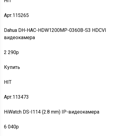
HIT
Арт.115265
Dahua DH-HAC-HDW1200MP-0360B-S3 HDCVI
видеокамера
2 290p
Купить
HIT
Арт.113473
HiWatch DS-I114 (2.8 mm) IP-видеокамера
6 040p