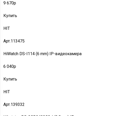
9 670p
Купить
HIT
Арт.113475
HiWatch DS-I114 (6 mm) IP-видеокамера
6 040p
Купить
HIT
Арт.139332