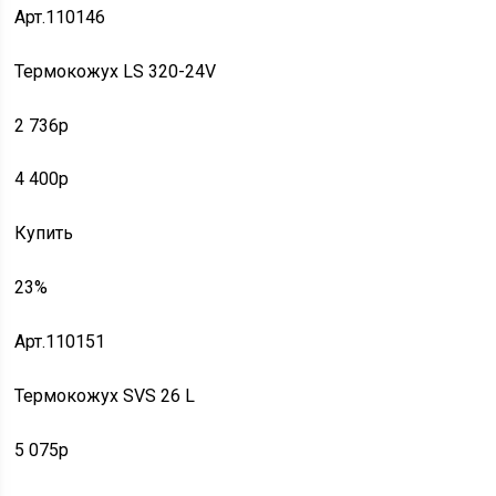
Арт.110146
Термокожух LS 320-24V
2 736p
4 400p
Купить
23%
Арт.110151
Термокожух SVS 26 L
5 075p