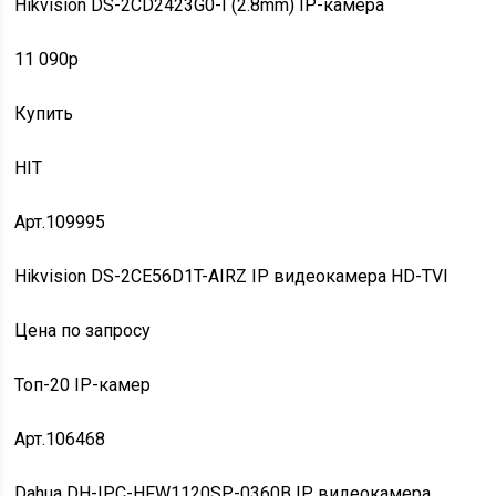
Hikvision DS-2CD2423G0-I (2.8mm) IP-камера
11 090p
Купить
HIT
Арт.109995
Hikvision DS-2CЕ56D1T-AIRZ IP видеокамера HD-TVI
Цена по запросу
Топ-20 IP-камер
Арт.106468
Dahua DH-IPC-HFW1120SP-0360B IP видеокамера