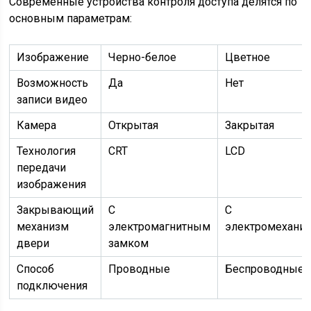
Современные устройства контроля доступа делятся по
основным параметрам:
Изображение
Черно-белое
Цветное
Возможность
Да
Нет
записи видео
Камера
Открытая
Закрытая
Технология
CRT
LCD
передачи
изображения
Закрывающий
С
С
механизм
электромагнитным
электромехани
двери
замком
Способ
Проводные
Беспроводные
подключения