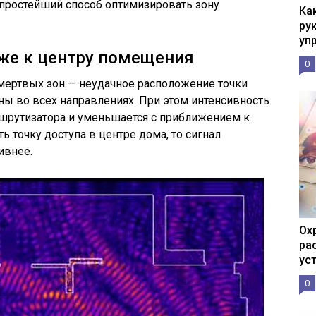
— простейший способ оптимизировать зону
Ка
рук
уп
же к центру помещения
0
мертвых зон — неудачное расположение точки
лны во всех направлениях. При этом интенсивность
шрутизатора и уменьшается с приближением к
ь точку доступа в центре дома, то сигнал
ивнее.
Ох
ра
ус
0