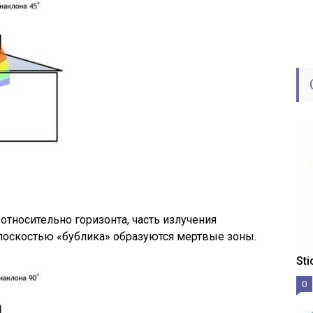
тносительно горизонта, часть излучения
лоскостью «бублика» образуются мертвые зоны.
St
0