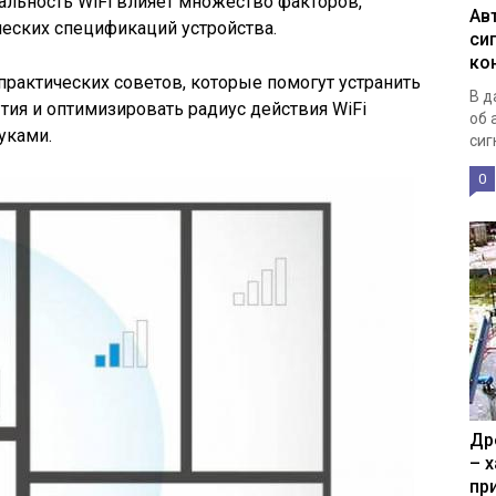
дальность WiFi влияет множество факторов,
Ав
ческих спецификаций устройства.
си
ко
практических советов, которые помогут устранить
В д
ия и оптимизировать радиус действия WiFi
об 
уками.
сиг
0
Др
– 
пр