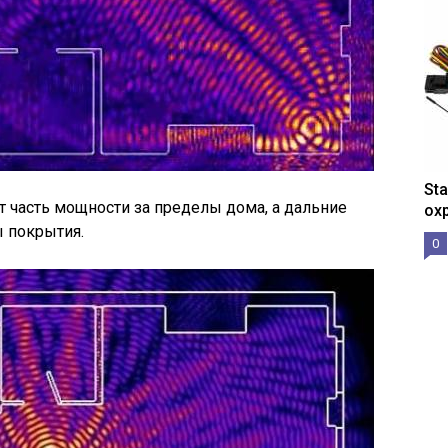
St
ет часть мощности за пределы дома, а дальние
ох
 покрытия.
0