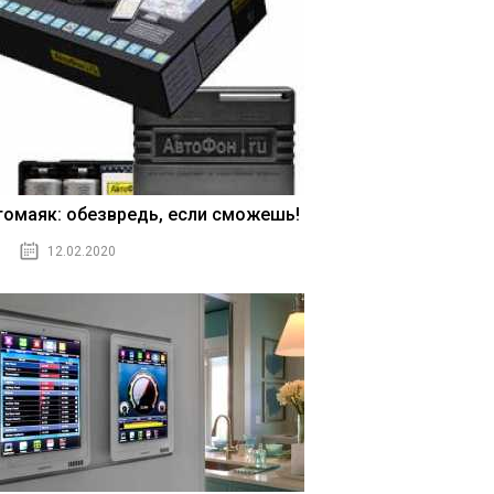
томаяк: обезвредь, если сможешь!
12.02.2020