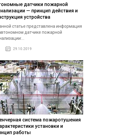
тономные датчики пожарной
гнализации — принцип действия и
нструкция устройства
анной статье представлена информация
автономном датчике пожарной
нализации:...
29.10.2019
енчерная система пожаротушения
характеристики установки и
инцип работы