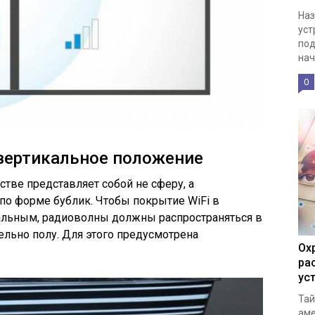
Наз
уст
под
нач
0
вертикальное положение
стве представляет собой не сферу, а
по форме бублик. Чтобы покрытие WiFi в
альным, радиоволны должны распространяться в
ельно полу. Для этого предусмотрена
Ох
ра
ус
Тай
аме