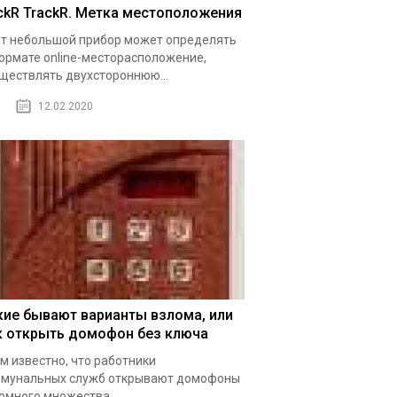
ickR TrackR. Метка местоположения
т небольшой прибор может определять
ормате online-месторасположение,
ществлять двухстороннюю...
12.02.2020
кие бывают варианты взлома, или
к открыть домофон без ключа
м известно, что работники
мунальных служб открывают домофоны
омного множества...