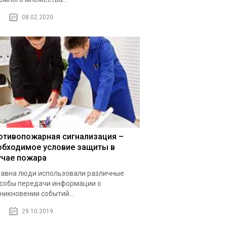
08.02.2020
отивопожарная сигнализация –
обходимое условие защиты в
учае пожара
авна люди использовали различные
собы передачи информации о
никновении событий...
29.10.2019