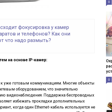
0
сходит фокусировка у камер
аратов и телефонов? Как они
т что надо размыть?
ем на основе IP-камер:
Ох
ра
ус
0
к уже готовым коммуникациям. Многие объекты
сетевым оборудованием, что значительно
нию видеонаблюдения. Поддержка беспроводных
воляет избежать прокладки дополнительных
иант, когда один Ethernet-кабель используется не