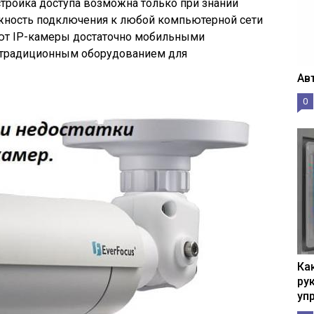
стройка доступа возможна только при знании
ожность подключения к любой компьютерной сети
ают IP-камеры достаточно мобильными
с традиционным оборудованием для
Ав
0
Ка
рук
уп