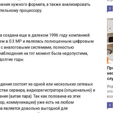
ения нужного формата, а также анализировать
0
ительному процессору.
а создана еще в далеком 1996 году компанией
ием в 0.3 MP и являлась полноценным цифровым
а с аналоговыми системами, полностью
аблюдения на тот момент была недопустима,
долгие годы.
Пр
не
сл
ения состоит из одной или нескольких сетевых
Изд
стве сервера, видеорегистратора (опционально) и
спо
ия (витая пара). Так как половина из этих
воз
ор, коммуникации) уже есть на любом
0
ма является довольно выгодной для