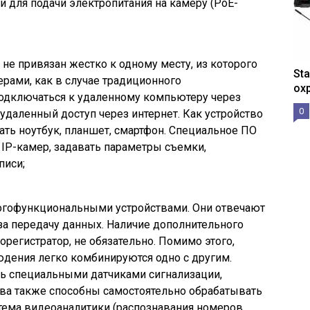
 и для подачи электропитания на камеру (PoE-
не привязан жестко к одному месту, из которого
St
рами, как в случае традиционного
ох
одключаться к удаленному компьютеру через
0
 удаленный доступ через интернет. Как устройство
ть ноутбук, планшет, смартфон. Специальное ПО
 IP-камер, задавать параметры съемки,
писи;
ногофункциональными устройствами. Они отвечают
и за передачу данных. Наличие дополнительного
орегистратор, не обязательно. Помимо этого,
юдения легко комбинируются одно с другим.
 специальными датчиками сигнализации,
тва также способны самостоятельно обрабатывать
ема видеоаналитики (распознавания номеров,