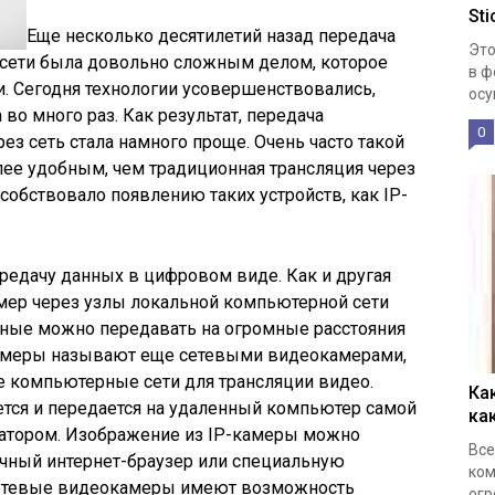
St
Еще несколько десятилетий назад передача
Это
сети была довольно сложным делом, которое
в ф
. Сегодня технологии усовершенствовались,
осу
во много раз. Как результат, передача
0
з сеть стала намного проще. Очень часто такой
лее удобным, чем традиционная трансляция через
собствовало появлению таких устройств, как IP-
редачу данных в цифровом виде. Как и другая
амер через узлы локальной компьютерной сети
ные можно передавать на огромные расстояния
камеры называют еще сетевыми видеокамерами,
е компьютерные сети для трансляции видео.
Ка
ся и передается на удаленный компьютер самой
ка
атором. Изображение из IP-камеры можно
Все
ычный интернет-браузер или специальную
ком
сетевые видеокамеры имеют возможность
огр