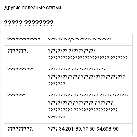
Другие полезные статьи:
????? ????????
????????????:
?????????/????????????????
???????:
???????? ???????????
????????????????????????? ???????
?????????:
????????? ??????????????,
????????????? ??????????????????
???????
??????:
?????????? ?????????? ????????????
??????????? ??????? ? ??????
?????????? ??????????????????
???????
?????????:
???? 34.201-89, ?? 50-34.698-90