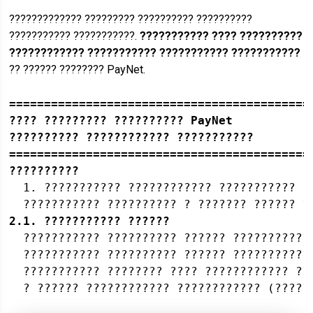
????????????? ????????? ?????????? ??????????
??????????? ???????????.
??????????? ???? ??????????
???????????? ??????????? ??????????? ???????????
?? ?????? ???????? PayNet.
===========================================
???? ????????? ?????????? PayNet
?????????? ???????????? ??????????? 
===========================================
??????????
  1. ??????????? ???????????? ??????????? .
  ??????????? ?????????? ? ??????? ?????? ?
2.1. ??????????? ??????
  ??????????? ?????????? ?????? ???????????
  ??????????? ?????????? ?????? ???????????
  ??????????? ???????? ???? ???????????? ??
  ? ?????? ???????????? ???????????? (?????