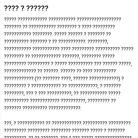
???? ? ??????
????? ???????????? ??????????? ??????????????????
??????? ?? ??????????? ???????? ? ???? ?????????
??????????? ????????. ????? ?????? ? ??????? ??
?????????? ??????? ? ?? ???????????. ????????,
??????????? ??????????? ???? ????????? ?????????? ?????
???????? ?? ???????????? ???????, ???????? ?????
????????? ????????? ? ????? ?????????? ??? ?????? ?????,
????????????? ?? ??????. ?????? ?? ???? ?????????
???????????? (?? ??????? ????, ?????? ????????????) ?
????????? ? ???????????? ?? ????????????, ? ???????
????????, ??? ? ??? ??????????, ?? ??????????? ?????
?????????? ???????????? ??????????, ????????? ??
??????? ?????????? ?????????????.
???, ? ??????????? ?? ???????????? ?????????? ?????????
????????? ????????? ???????? ??????? ????? ? ???????