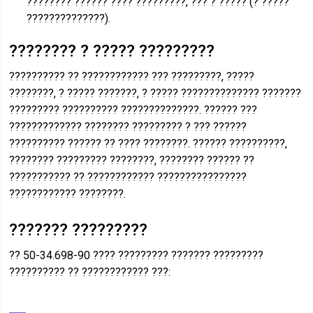
???????? ?????? ???? ?????????, ??? ? ????? (? ?????
??????????????).
???????? ? ????? ?????????
?????????? ?? ???????????? ??? ?????????, ?????
????????, ? ????? ???????, ? ????? ?????????????? ???????
????????? ?????????? ??????????????. ?????? ???
????????????? ???????? ????????? ? ??? ??????
?????????? ?????? ?? ???? ????????. ?????? ??????????,
???????? ????????? ????????, ???????? ?????? ??
??????????? ?? ???????????? ????????????????
???????????? ????????.
??????? ?????????
?? 50-34.698-90 ???? ????????? ??????? ?????????
?????????? ?? ???????????? ???: