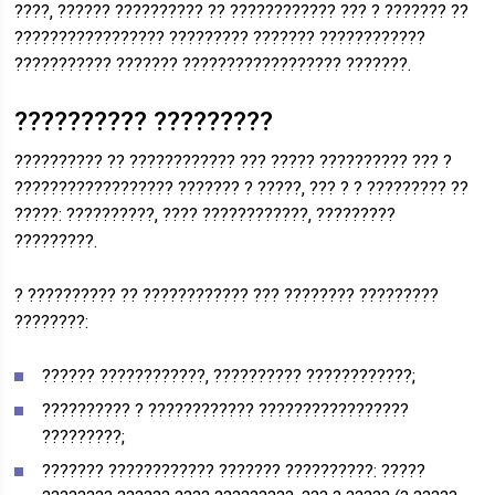
????, ?????? ?????????? ?? ???????????? ??? ? ??????? ??
????????????????? ????????? ??????? ????????????
??????????? ??????? ?????????????????? ???????.
?????????? ?????????
?????????? ?? ???????????? ??? ????? ?????????? ??? ?
?????????????????? ??????? ? ?????, ??? ? ? ????????? ??
?????: ??????????, ???? ????????????, ?????????
?????????.
? ?????????? ?? ???????????? ??? ???????? ?????????
????????:
?????? ????????????, ?????????? ????????????;
?????????? ? ???????????? ?????????????????
?????????;
??????? ???????????? ??????? ??????????: ?????