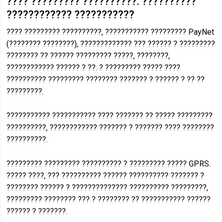
???? ????????? ??????????. ??????????
???????????? ???????????
???? ????????? ??????????, ??????????? ????????? PayNet
(???????? ????????), ????????????? ??? ?????? ? ?????????
???????? ?? ?????? ????????? ?????, ????????,
???????????? ?????? ? ??. ? ????????? ????? ????
?????????? ????????? ???????? ??????? ? ?????? ? ?? ??
?????????.
??????????? ??????????? ???? ??????? ?? ????? ?????????
??????????, ???????????? ??????? ? ??????? ???? ????????
??????????.
????????? ????????? ?????????? ? ????????? ????? GPRS.
????? ????, ??? ?????????? ?????? ?????????? ??????? ?
???????? ?????? ? ?????????????? ?????????? ?????????,
????????? ???????? ??? ? ???????? ?? ??????????? ??????
?????? ? ???????.