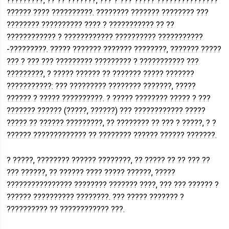
?????????, ?? ?? ???????, ??? ? ??? ????? ???????????????
?????? ???? ??????????. ???????? ??????? ???????? ???
???????? ?????????? ???? ? ??????????? ?? ??
???????????? ? ???????????? ?????????? ???????????
-?????????. ????? ??????? ??????? ????????, ??????? ?????
??? ? ??? ??? ????????? ????????? ? ??????????? ???
?????????, ? ????? ?????? ?? ??????? ????? ???????
???????????: ??? ????????? ???????? ???????, ?????
?????? ? ????? ??????????. ? ????? ???????? ????? ? ???
??????? ?????? (?????, ??????) ??? ???????????? ?????
????? ?? ?????? ?????????, ?? ???????? ?? ??? ? ?????, ? ?
?????? ????????????? ?? ???????? ?????? ?????? ???????.
? ?????, ???????? ?????? ????????, ?? ????? ?? ?? ??? ??
??? ??????, ?? ?????? ???? ????? ??????, ?????
???????????????? ???????? ??????? ????, ??? ??? ?????? ?
?????? ?????????? ????????. ??? ????? ??????? ?
?????????? ?? ???????????? ???.