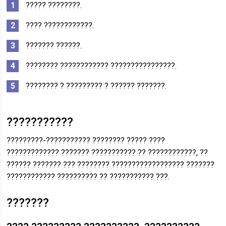
????? ????????.
???? ????????????.
??????? ??????.
???????? ???????????? ????????????????.
???????? ? ????????? ? ?????? ???????.
???????????
?????????-??????????? ???????? ????? ????
????????????? ??????? ??????????? ?? ????????????, ??
?????? ??????? ??? ???????? ?????????????????? ???????
???????????? ?????????? ?? ??????????? ???.
???????