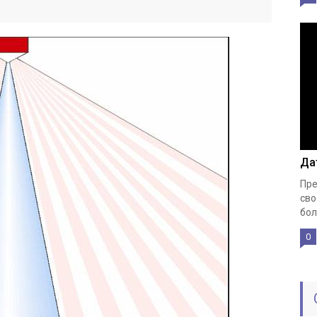
Да
Пре
сво
бол
0