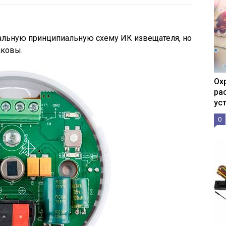
альную принципиальную схему ИК извещателя, но
аковы.
Ох
ра
ус
0