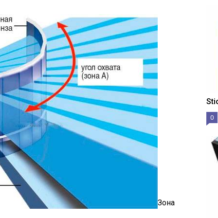
St
0
Зона