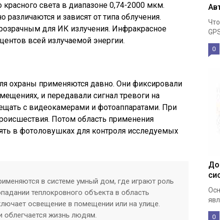
 красного света в диапазоне 0,74-2000 мкм.
Ав
 различаются и зависят от типа облучения.
Что
розрачным для ИК излучения. Инфракрасное
GPS
оцентов всей излучаемой энергии.
0
ля охраны применяются давно. Они фиксировали
ещениях, и передавали сигнал тревоги на
мещать с видеокамерами и фотоаппаратами. При
роисшествия. Потом область применения
нять в фотоловушках для контроля исследуемых
До
си
рименяются в системе умный дом, где играют роль
Осн
опадании теплокровного объекта в область
явл
ключает освещение в помещении или на улице.
и облегчается жизнь людям.
0