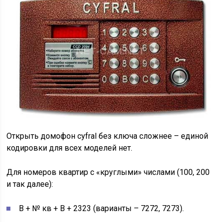
Открыть домофон cyfral без ключа сложнее – единой
кодировки для всех моделей нет.
Для номеров квартир с «круглыми» числами (100, 200
и так далее):
В + № кв + В + 2323 (варианты – 7272, 7273).