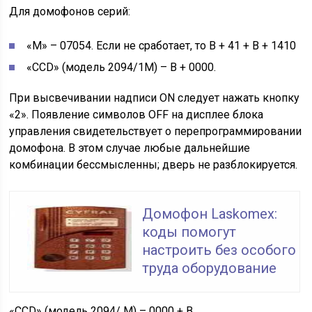
Для домофонов серий:
«M» – 07054. Если не сработает, то В + 41 + В + 1410
«CCD» (модель 2094/1M) – В + 0000.
При высвечивании надписи ON следует нажать кнопку
«2». Появление символов OFF на дисплее блока
управления свидетельствует о перепрограммировании
домофона. В этом случае любые дальнейшие
комбинации бессмысленны; дверь не разблокируется.
Домофон Laskomex:
коды помогут
настроить без особого
труда оборудование
«CCD» (модель 2094/ M) – 0000 + В