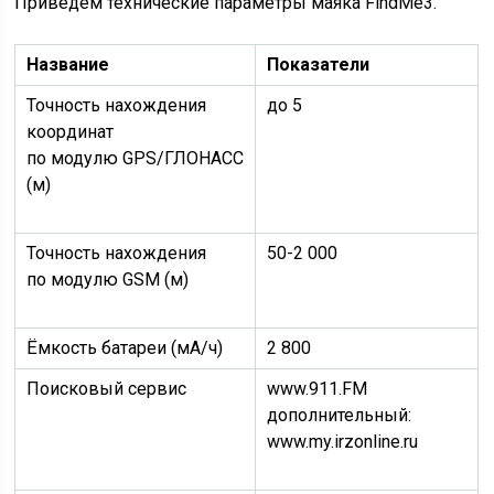
Приведём технические параметры маяка FindMe3.
Название
Показатели
Точность нахождения
до 5
координат
по модулю GPS/ГЛОНАСС
(м)
Точность нахождения
50-2 000
по модулю GSM (м)
Ёмкость батареи (мА/ч)
2 800
Поисковый сервис
www.911.FM
дополнительный:
www.my.irzonline.ru