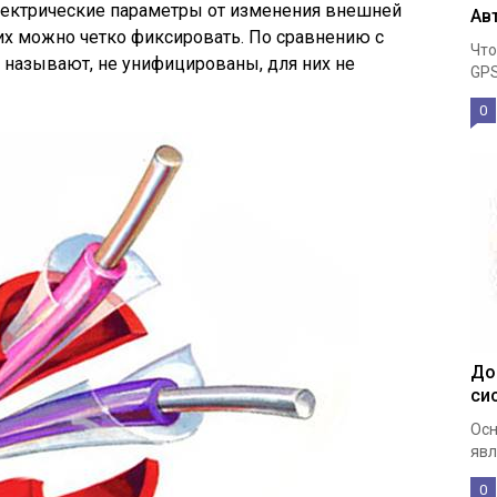
электрические параметры от изменения внешней
Ав
 их можно четко фиксировать. По сравнению с
Что
е называют, не унифицированы, для них не
GPS
0
До
си
Осн
явл
0