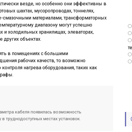
тически везде, но особенно они эффективны в
фтовых шахтах, мусоропроводах, тоннелях,
че-смазочными материалами, трансформаторных
температурному диапазону могут успешно
х и холодильных хранилищах, элеваторах,
е других объектах.
т
ять в помещениях с большими
дшения рабочих качеств, то возможно
 контроля нагрева оборудования, таких как
графы.
иаметра кабеля появилась возможность
 в труднодоступных местах установок.