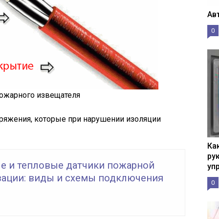
Ав
0
пожарного извещателя
пряжения, которые при нарушении изоляции
Ка
рук
 и тепловые датчики пожарной
уп
зации: виды и схемы подключения
0