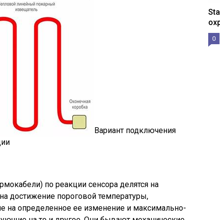
St
ох
0
Вариант подключения
ции
мокабели) по реакции сенсора делятся на
на достижение пороговой температуры,
 на определенное ее изменение и максимально-
ующие на то и другое. Они бывают механические,