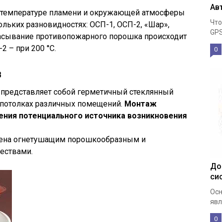
Ав
и температуре пламени и окружающей атмосферы
Что
льких разновидностях: ОСП-1, ОСП-2, «Шар»,
GPS
асывание противопожарного порошка происходит
2 – при 200 °C.
0
в
представляет собой герметичный стеклянный
о потолках различных помещений.
Монтаж
ения потенциального источника возникновения
лнена огнетушащим порошкообразным и
ествами.
До
си
Осн
явл
0