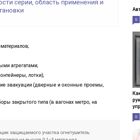
ости серии, область применения и
Ав
становки
0
 материалов;
ыми агрегатами;
онтейнеры, лотки);
ние эвакуации (дверные и оконные проемы,
Ка
рук
ры закрытого типа (в вагонах метро, на
уп
0
ации защищаемого участка огнетушитель
гается на высоте 0,1–3 метра над