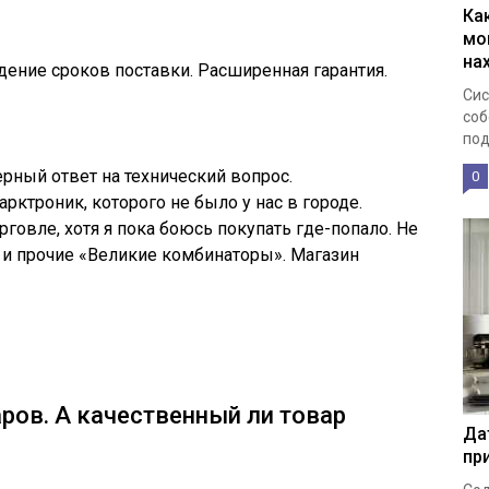
Ка
мо
на
ение сроков поставки. Расширенная гарантия.
Сис
соб
под
рный ответ на технический вопрос.
0
арктроник, которого не было у нас в городе.
говле, хотя я пока боюсь покупать где-попало. Не
и прочие «Великие комбинаторы». Магазин
ров. А качественный ли товар
Да
пр