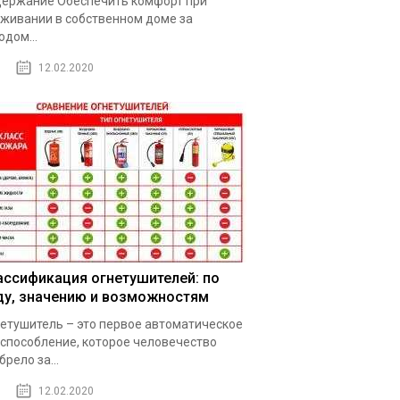
ержание Обеспечить комфорт при
живании в собственном доме за
одом...
12.02.2020
ассификация огнетушителей: по
ду, значению и возможностям
етушитель – это первое автоматическое
способление, которое человечество
брело за...
12.02.2020