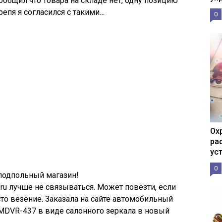
ообщил что товара на складе нет, одну позицию
епя я согласился с такими…
0
Ох
ра
ус
0
подпольный магазин!
ru лучше не связываться. Может повезти, если
то везение. Заказала на сайте автомобильный
 MDVR-437 в виде салонного зеркала в новый