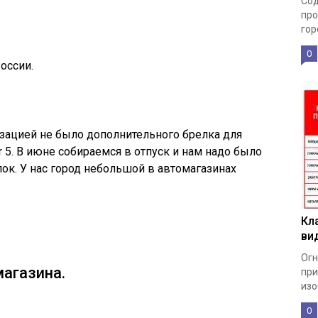
Сод
про
гор
0
оссии.
зацией не было дополнительного брелка для
r 5. В июне собираемся в отпуск и нам надо было
ок. У нас город небольшой в автомагазинах
Кл
ви
Огн
агазина.
при
изо
0