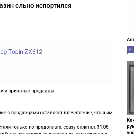
азин сльно испортился
Ав
0
ер Topin ZX612
ии и приятные продавцы.
ние с продавцами оставляет впечатление, что я им
Ка
рук
 стали только по предоплате, сразу оплатил, 31.08
уп