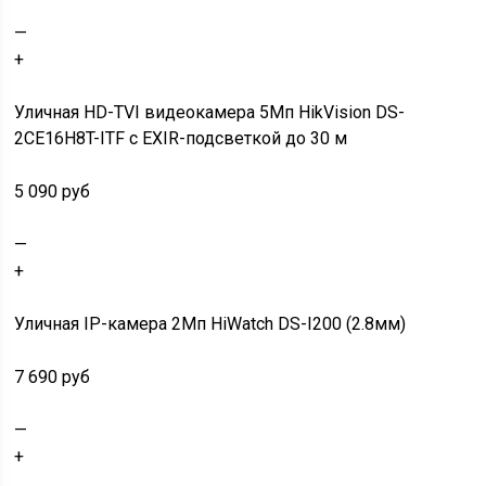
—
+
Уличная HD-TVI видеокамера 5Мп HikVision DS-
2CE16H8T-ITF с EXIR-подсветкой до 30 м
5 090 руб
—
+
Уличная IP-камера 2Мп HiWatch DS-I200 (2.8мм)
7 690 руб
—
+