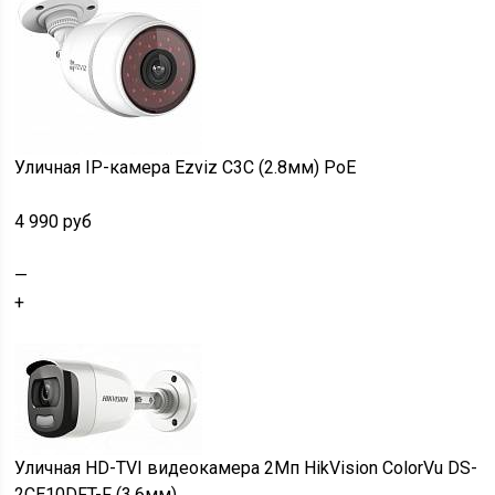
Уличная IP-камера Ezviz C3C (2.8мм) PoE
4 990 руб
—
+
Уличная HD-TVI видеокамера 2Мп HikVision ColorVu DS-
2CE10DFT-F (3.6мм)