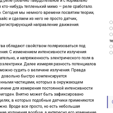
од реле (обычно твердотельное и с нормально
 кто-нибудь тепленький мимо — реле сработало.
то. Сегодня мы немного времени посвятим теории,
айс и сделаем из него не просто датчик,
 регистрирующий направление движения.
т
ва обладают свойством поляризоваться под
ния. С изменением интенсивности излучения
вательно, и напряженность электрического поля в
роэлектрики. Далее измеряя разность потенциалов
можно судить о величине излучения. Правда
 довольно быстро компенсируется
енными частицами, которых в окружающем
причине для измерения постоянной интенсивности
ригоден. Внятно может быть зафиксировано
целях, в которых подобные датчики применяются
ужно. Вроде все просто, но есть небольшая
ние излучения вообще, а интересно его изменение