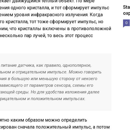
секает движущийся теплый объект. По мере
St
ения одного кристалла, и тот сформирует импульс
ох
ением уровня инфракрасного излучения. Когда
го кристалла, тот тоже сформирует импульс, но
0
ним, что кристаллы включены в противоположной
несколько пар лучей, то весь этот процесс
 питание датчика, как правило, однополярное,
льном и отрицательном импульсе. Можно говорить
ния в большую или меньшую сторону от некоего
 зависящего от параметров сенсора, схемы его
жающей среды. Но для удобства изложения далее
трицательном и положительном импульсах.
нятно каким образом можно определить
сирован сначала положительный импульс, а потом