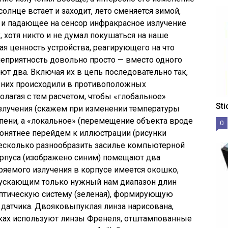
солнце встает и заходит, лето сменяется зимой,
и падающее на сенсор инфракрасное излучение
 хотя никто и не думал покушаться на наше
ая ценность устройства, реагирующего на что
 неприятность довольно просто — вместо одного
ют два. Включая их в цепь последовательно так,
 них происходили в противоположных
олагая с тем расчетом, чтобы «глобальное»
St
злучения (скажем при изменении температуры
епени, а «локальное» (перемещение объекта вроде
0
понятнее перейдем к иллюстрации (рисунки
несколько разнообразить засилье компьютерной
орпуса (изображено синим) помещают два
ряемого излучения в корпусе имеется окошко,
пускающим только нужный нам диапазон длин
птическую систему (зеленая), формирующую
датчика. Двояковыпуклая линза нарисована,
чиках используют линзы Френеля, отштампованные