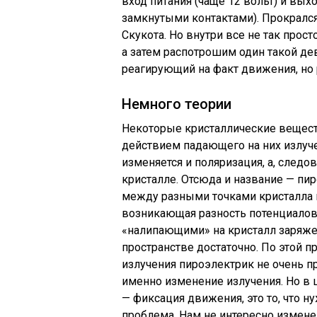
вход питания (чаще 12 вольт) и вых
замкнутыми контактами). Прокрался
Скукота. Но внутри все не так прос
а затем распотрошим один такой дев
реагирующий на факт движения, но
Немного теории
Некоторые кристаллические вещест
действием падающего на них излуче
изменяется и поляризация, а, следо
кристалле. Отсюда и название — пи
между разными точками кристалла 
возникающая разность потенциалов
«налипающими» на кристалл заряж
пространстве достаточно. По этой 
излучения пироэлектрик не очень п
именно изменение излучения. Но в 
— фиксация движения, это то, что н
проблема. Нам не интересно измене