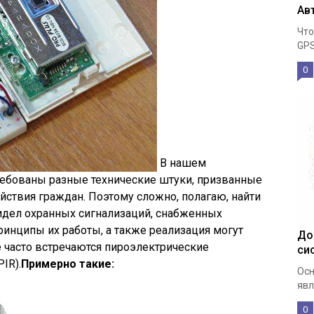
Ав
Что
GPS
0
В нашем
ебованы разные технические штуки, призванные
йствия граждан. Поэтому сложно, полагаю, найти
идел охранных сигнализаций, снабженных
инципы их работы, а также реализация могут
До
е часто встречаются пироэлектрические
си
IR).
Примерно такие:
Осн
явл
0