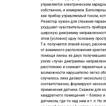
управляется электрическим зарядом
собственно, и измеряем. Биполярны
как прибор управляемый током, кот
Резистор нужен для стекания парази
ухудшает чувствительность прибора.
широкую диаграмму направленности 
этом (условно) одну половину прост
Т.е. получается этакий конус, расс
от взаимного расположения кристал
помощи линзы из двух получившихс
узких «луча» диаграммы направленн
расстоянию и снижает паразитные 
возможности нарушителю легко обо
случилось линз делают несколько (э
соответственно, формируют нескольк
применения датчика. Скажем для ко
квадратного помещения — близко и 
датчиком, где-то над ним и т. п. Но