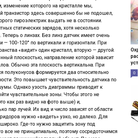
, изменение которого на кристалле мы,
й транзистор здесь совершенно бы не подошел,
орого пироэлектрик выдать не в состоянии.
тных статических зарядов, хотя несколько
 Теперь о линзах. Без линз датчик имеет очень
— 100-120° по вертикали и горизонтали. При
Ох
ранства «видит» один кристалл, вторую — другой.
ра
еченный плоскостью, направление которой зависит
ус
лов. Обычно эта плоскость вертикальна. При
я полуконусов формируется два относительно
0
ости. Это повышает чувствительность датчика по
шумы. Однако узость диаграммы приводит к
йти чувствительные зоны. Чтобы этого не
то как раз видно на фото выше) и,
о пар лучей. Их вид и число зависят от области
ридоров нужно «видеть» узко, но далеко. Для
широко. Где-то нужно защитить зону под
 это все не принципиально, поэтому сосредоточимся