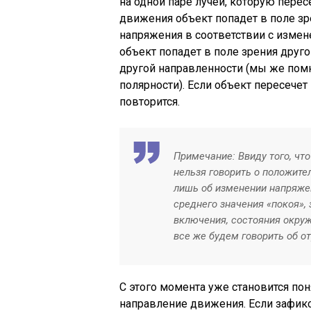
на одной паре лучей, которую пере
движения объект попадет в поле зр
напряжения в соответствии с измен
объект попадет в поле зрения друго
другой направленности (мы же пом
полярности). Если объект пересечет 
повторится.
Примечание: Ввиду того, что
нельзя говорить о положите
лишь об изменении напряже
среднего значения «покоя»,
включения, состояния окру
все же будем говорить об о
С этого момента уже становится по
направление движения. Если зафик