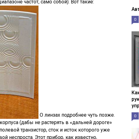
апазоне частот, само собой). Вот такие:
Ав
0
Ка
рук
уп
О линзах подробнее чуть позже.
0
корпуса (дабы не растерять в «дальней дороге»
левой транзистор, сток и исток которого уже
й неспроста. Этот прибор, как известно,