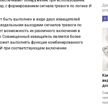
беспечивает обнаружение при использовании
Дат
р, с формированием сигнала тревоги по логике И
уст
0
 быть выполнен в виде двух извещателей
 раздельными выходами сигналов тревоги по
ет возможность их различного включения в
. Совмещенный извещатель является более
может выполнять функции комбинированного
 И при соответствующем включении.
Ка
ви
до
Сов
чел
пол