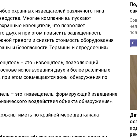
По
бор охранных извещателей различного типа
са
изводства. Многие компании выпускают
Сов
хранные извещатели, что позволяет
чел
то двух и при этом повысить защищенность
пол
жной тревоги и снизить стоимость оборудования.
0
аны и безопасности. Термины и определения»:
ещатель – это «извещатель, позволяющий
 основе использования двух и более различных
, при этом совмещаются зоны обнаружения по
ель – это «извещатель, формирующий извещение
физического воздействия объекта обнаружения».
должны иметь по крайней мере два канала
Да
ос
по
ре