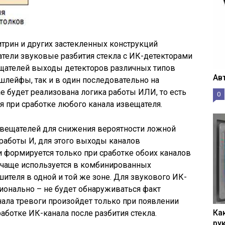
трин и других застекленных конструкций
ели звуковые разбития стекла с ИК-детекторами
вещателей выходы детекторов различных типов
Ав
шлейфы, так и в один последовательно на
е будет реализована логика работы ИЛИ, то есть
0
я при сработке любого канала извещателя.
вещателей для снижения вероятности ложной
работы И, для этого выходы каналов
и формируется только при сработке обоих каналов
чаще используется в комбинированных
ителя в одной и той же зоне. Для звукового ИК-
ионально – не будет обнаруживаться факт
нала тревоги произойдет только при появлении
Ка
аботке ИК-канала после разбития стекла.
рук