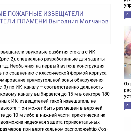
уп
ЫЕ ПОЖАРНЫЕ ИЗВЕЩАТЕЛИ
0
ТЕЛИ ПЛАМЕНИ Выполнил Молчанов
вещатели звуковые разбития стекла с ИК-
(рис. 2), специально разработанные для защиты
и т.д. Необычная на первый взгляд конструкция
 по сравнению с классической формой корпуса.
ормирование прямоугольной зоны обнаружения
Ох
. 3) по ИК-каналу – соответственно дальность
ра
уковому каналу выбирается до 15 м в секторе 180
ус
ранных ИК-извещателей такой извещатель не
0
 высоте – он может быть размещен в верхней
е до 10 м либо в нижней части, практически на
ого, возможна надежная защита горизонтальных
размеров при вертикальном расположеhttp://os-